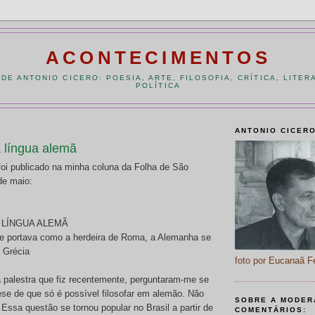
ACONTECIMENTOS
DE ANTONIO CICERO: POESIA, ARTE, FILOSOFIA, CRÍTICA, LITER
POLÍTICA
ANTONIO CICER
 a língua alemã
 foi publicado na minha coluna da Folha de São
de maio:
A LÍNGUA ALEMÃ
se portava como a herdeira de Roma, a Alemanha se
a Grécia
foto por Eucanaã F
alestra que fiz recentemente, perguntaram-me se
se de que só é possível filosofar em alemão. Não
SOBRE A MODER
. Essa questão se tornou popular no Brasil a partir de
COMENTÁRIOS: