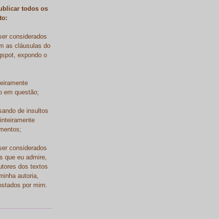
ublicar todos os
to:
ser considerados
em as cláusulas do
gspot, expondo o
teiramente
to em questão;
sando de insultos
inteiramente
umentos;
ser considerados
s que eu admire,
utores dos textos
minha autoria,
ostados por mim.