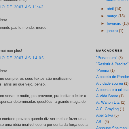
IO DE 2007 ÀS 11:42
►
abril
(14)
►
março
(18)
isse...
►
fevereiro
(13)
prends pas le monde, merde!
►
janeiro
(1)
 moi non plus!
MARCADORES
"Porventura"
(3)
IO DE 2007 ÀS 14:05
"Resistir é Preciso"
´Poema
(1)
isse...
A boceta de Pando
omo sempre, os seus textos são muitíssimo
A cidade sou eu
(1)
es, afins ao que vejo, penso.
A poesia e a crítica
co serve, e muito, pra provocar, pra incitar o leitor a
A Vida Breve
(1)
repensar determinadas questões. a grande magia do
A. Walton Litz
(1)
A.C. Grayling
(1)
Abel Silva
(5)
o caetano provoca quando diz ser melhor fazer uma
ABL
(4)
o uma idéia incrível ocorra por conta da força que a
Abnouse Shalmani