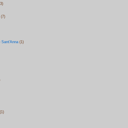
3)
(7)
 Sant'Anna
(1)
)
(1)