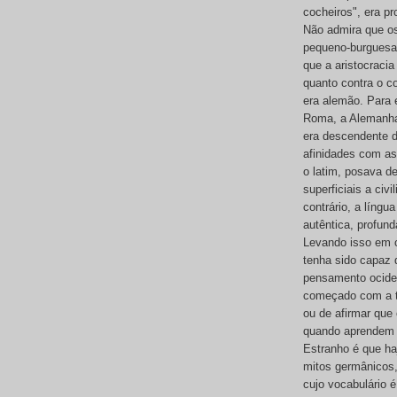
cocheiros", era pr
Não admira que os
pequeno-burguesa-
que a aristocracia
quanto contra o c
era alemão. Para 
Roma, a Alemanha 
era descendente do
afinidades com as
o latim, posava de
superficiais a civ
contrário, a língu
autêntica, profun
Levando isso em c
tenha sido capaz d
pensamento ociden
começado com a tr
ou de afirmar que
quando aprendem
Estranho é que ha
mitos germânicos,
cujo vocabulário é