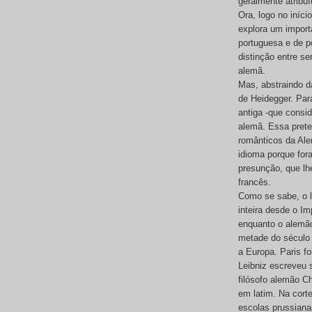
geralmente atribuí
Ora, logo no iníci
explora um importa
portuguesa e de p
distinção entre se
alemã.
Mas, abstraindo d
de Heidegger. Par
antiga -que consi
alemã. Essa prete
românticos da Ale
idioma porque fo
presunção, que lhe
francês.
Como se sabe, o la
inteira desde o I
enquanto o alemão
metade do século 
a Europa. Paris f
Leibniz escreveu s
filósofo alemão C
em latim. Na cort
escolas prussiana