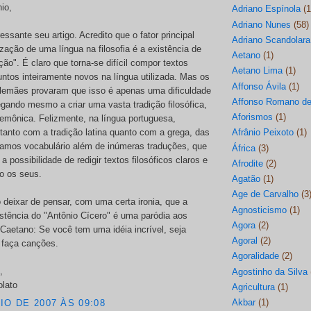
io,
Adriano Espínola
(1
Adriano Nunes
(58)
ressante seu artigo. Acredito que o fator principal
Adriano Scandolara
lização de uma língua na filosofia é a existência de
Aetano
(1)
ção". É claro que torna-se difícil compor textos
Aetano Lima
(1)
ntos inteiramente novos na língua utilizada. Mas os
Affonso Ávila
(1)
alemães provaram que isso é apenas uma dificuldade
Affonso Romano de
hegando mesmo a criar uma vasta tradição filosófica,
Aforismos
(1)
emônica. Felizmente, na língua portuguesa,
anto com a tradição latina quanto com a grega, das
Afrânio Peixoto
(1)
damos vocabulário além de inúmeras traduções, que
África
(3)
a possibilidade de redigir textos filosóficos claros e
Afrodite
(2)
o os seus.
Agatão
(1)
Age de Carvalho
(3
deixar de pensar, com uma certa ironia, que a
Agnosticismo
(1)
istência do "Antônio Cícero" é uma paródia aos
Agora
(2)
Caetano: Se você tem uma idéia incrível, seja
Agoral
(2)
E faça canções.
Agoralidade
(2)
,
Agostinho da Silva
olato
Agricultura
(1)
Akbar
(1)
IO DE 2007 ÀS 09:08