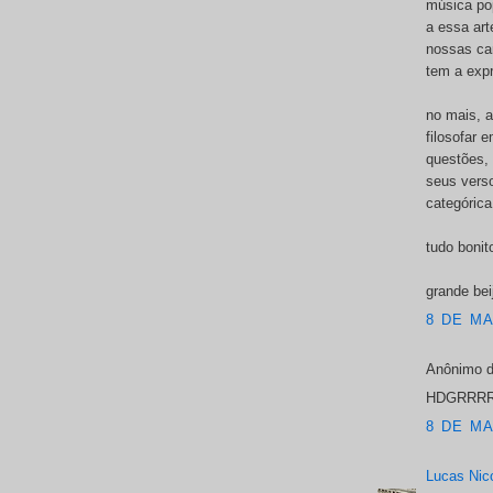
música pop
a essa art
nossas ca
tem a exp
no mais, 
filosofar 
questões, 
seus vers
categórica
tudo bonit
grande bei
8 DE MA
Anônimo d
HDGRRRR
8 DE MA
Lucas Nic