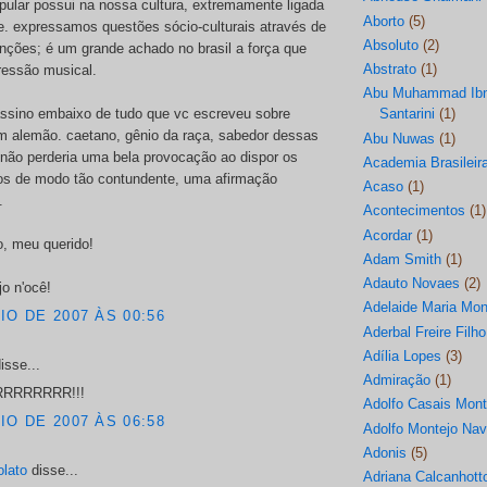
ular possui na nossa cultura, extremamente ligada
Aborto
(5)
e. expressamos questões sócio-culturais através de
Absoluto
(2)
nções; é um grande achado no brasil a força que
Abstrato
(1)
ressão musical.
Abu Muhammad Ibn
assino embaixo de tudo que vc escreveu sobre
Santarini
(1)
em alemão. caetano, gênio da raça, sabedor dessas
Abu Nuwas
(1)
não perderia uma bela provocação ao dispor os
Academia Brasileira
os de modo tão contundente, uma afirmação
Acaso
(1)
.
Acontecimentos
(1)
Acordar
(1)
o, meu querido!
Adam Smith
(1)
Adauto Novaes
(2)
jo n'ocê!
Adelaide Maria Mon
IO DE 2007 ÀS 00:56
Aderbal Freire Filho
Adília Lopes
(3)
isse...
Admiração
(1)
RRRRRRR!!!
Adolfo Casais Mont
IO DE 2007 ÀS 06:58
Adolfo Montejo Na
Adonis
(5)
olato
disse...
Adriana Calcanhott