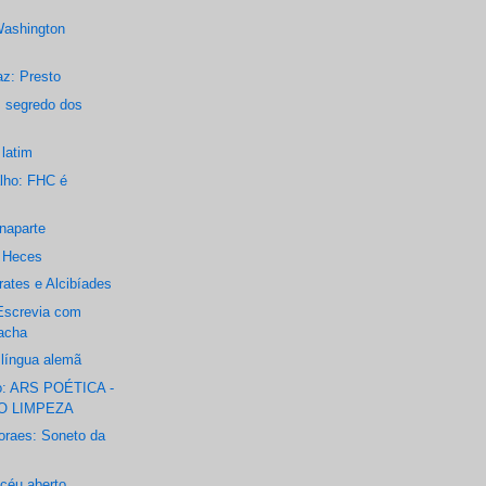
Washington
az: Presto
m segredo dos
 latim
lho: FHC é
onaparte
: Heces
rates e Alcibíades
 Escrevia com
racha
a língua alemã
o: ARS POÉTICA -
O LIMPEZA
oraes: Soneto da
éu aberto...