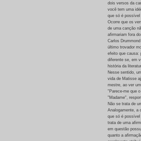
dois versos da ca
você tem uma idéi
que só é possível
Ocorre que os ver
de uma canção nã
afirmariam fora d
Carlos Drummond 
último trovador m
efeito que causa: 
diferente se, em 
história da literatu
Nesse sentido, u
vida de Matisse aj
mestre, ao ver u
"Parece-me que o 
"Madame", respond
Não se trata de u
Analogamente, a 
que só é possível
trata de uma afir
em questão possui
quanto a afirmaçã