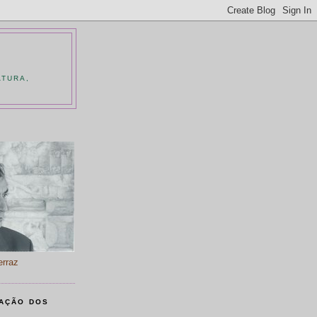
ATURA,
O
erraz
AÇÃO DOS