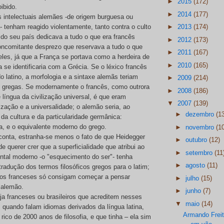
►
2015
(172)
oibido.
►
2014
(177)
 intelectuais alemães -de origem burguesa ou
►
2013
(174)
 tenham reagido violentamente, tanto contra o culto
 do seu país dedicava a tudo o que era francês
►
2012
(173)
oncomitante desprezo que reservava a tudo o que
►
2011
(167)
eles, já que a França se portava como a herdeira de
►
2010
(165)
se identificaria com a Grécia. Se o léxico francês
 latino, a morfologia e a sintaxe alemãs teriam
►
2009
(214)
 gregas. Se modernamente o francês, como outrora
►
2008
(186)
 língua da civilização universal, é que eram
▼
2007
(139)
ilização e a universalidade; o alemão seria, ao
►
dezembro
(1
a da cultura e da particularidade germânica:
da, e o equivalente moderno do grego.
►
novembro
(1
onta, estranha-se menos o fato de que Heidegger
►
outubro
(12)
e querer crer que a superficialidade que atribui ao
►
setembro
(11
tal moderno -o "esquecimento do ser"- tenha
►
agosto
(11)
adução dos termos filosóficos gregos para o latim;
 os franceses só consigam começar a pensar
►
julho
(15)
 alemão.
►
junho
(7)
ja franceses ou brasileiros que acreditem nesses
▼
maio
(14)
 quando falam idiomas derivados da língua latina,
Armando Freit
 rico de 2000 anos de filosofia, e que tinha – ela sim