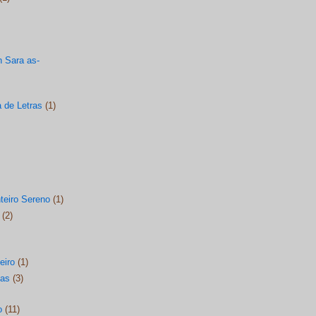
 Sara as-
 de Letras
(1)
teiro Sereno
(1)
(2)
eiro
(1)
vas
(3)
o
(11)