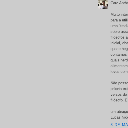
Caro Antôn
Muito inte
para a uti
uma "tradi
sobre assu
filósofos 
inicial, c
quase heg
contamos t
quais her
alimentam 
leves com
Não posso 
própria ex
versos do 
filósofo. 
um abraço
Lucas Nic
8 DE MA