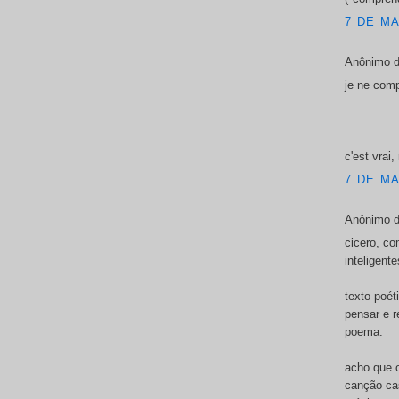
7 DE MA
Anônimo d
je ne com
c'est vrai,
7 DE MA
Anônimo d
cicero, c
inteligent
texto poéti
pensar e 
poema.
acho que 
canção cas