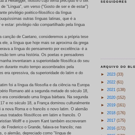
da a Heidegger, filósofo cujo tema precípuo é o ser.
SEGUIDORES
o de "Língua", um verso ("Gosto de ser e de estar")
nte privilégio poético-filosófico da língua
ouquíssimas outras línguas latinas, que é a
r e estar: privilégio não compartilhado pela língua
a canção de Caetano, consideremos a própria tese
a ele, a língua que hoje mais se aproxima da grega
derava a língua do pensamento por excelência- é a
nsão tem uma história. Os poetas e pensadores
manha inventaram a superioridade filosófica do seu
ram durante muito tempo assombrados pela
ARQUIVO DO BL
s era opressiva, da superioridade do latim e do
►
2023
(33)
►
2022
(61)
tim foi a língua da filosofia e da ciência na Europa
►
2021
(138)
mpério Romano até a segunda metade do século 18,
 era considerado uma língua bárbara. Na segunda
►
2020
(152)
17 e no século 18, a França dominou culturalmente
►
2019
(161)
oi a nova Roma e o francês o novo latim. O alemão
►
2018
(176)
eus tratados filosóficos em latim e francês. O
►
2017
(175)
hristian Wolff e o jovem Kant também escreveram
e de Frederico o Grande, falava-se francês; nas
►
2016
(172)
s, o alemão, depreciado como "língua de