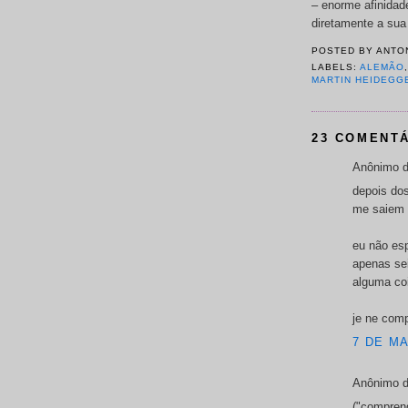
– enorme afinidad
diretamente a sua
POSTED BY
ANTO
LABELS:
ALEMÃO
MARTIN HEIDEGG
23 COMENTÁ
Anônimo d
depois do
me saiem 
eu não es
apenas sei
alguma coi
je ne com
7 DE MA
Anônimo d
("compren