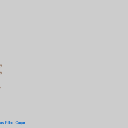
3)
0)
)
as Filho: Caçar