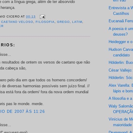
em vão
e com a língua grega, além de ter absorvido
 herança.
Entrevista a 
Castilhos
NIO CICERO
AT
00:13
Eucanaã Ferr
,
CAETANO VELOSO
,
FILOSOFIA
,
GREGO
,
LATIM
,
ER
A poesia é u
deuses?
Heidegger e o
RIOS:
Hudson Carva
isse...
candidato
s resultados de ontem os versos de caetano que não
Hölderlin: Bu
da cabeça são,
César Vallejo
Hölderlin: Sóc
pero pelo dia em que todos os homens concordem/
Alex Varella:
 de diversas harmonias possíveis sem juízo final. //
lápis e bor
sa está fora da ordem/ fora da nova ordem mundial
A filosofia e 
pris pas le monde. merde.
Waly Salomã
IO DE 2007 ÀS 11:26
OPERAÇÃ
Vinícius de M
isse...
maioridade
Drummond: A c
d".excusez-moi)